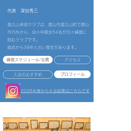
​代表 深谷秀三
富久山卓球クラブは、郡山市富久山町で郡山
市内外から、幼小中高生54
名が日々練習に
励むクラブです。
結成から39年と古い歴史があります。
練習スケジュール/会費
アクセス
プロフィール
入会のおすすめ
2026年度から大会結果はこちらです