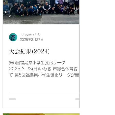
ました。 ・2025.2.28(金) 高校3年生
を送る会を開催しました。 高校3年生の
皆さん、ご卒業おめでとうございます。
・2025.1.3(金) 富久山卓球クラブの新
年会を開催しました。 多くのクラブ生が
参加し、お餅や豚汁を食べて抽選会で盛
FukuyamaTTC
り上がりました。 ・2024.10.26(土)
2025年3月27日
クラブのみんなでピクニックに行きまし
大会結果(2024)
た。 「かわうち鬼太郎山風力発電所」を
見学した後、川内村の「いわなの郷」に
第5回福島県小学生強化リーグ
移動し、 釣りやバ
2025.3.23(日)いわき 市総合体育館 に
て 第5回福島県小学生強化リーグが開催
されました。 結果 男子1組8位 岸本郷
雅 2組3位 平栗颯人 2組4
位 深谷統雅 5 組4位 山河雄大
6組2 位 金田航汰 6...