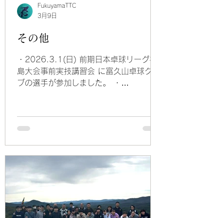
2026.3.20(金)郡山市西部体育館にて
FukuyamaTTC
郡山卓球選手権大会(団体の部)が開催さ
3月9日
れました。 結果 一般男子 ベスト8
その他
富久山卓球クラブ( 荒木貴翔、武曽斗
葵、 古川雅人、秀野暖人) 一般
・2026.3.1(日) 前期日本卓球リーグ福
島大会事前実技講習会 に富久山卓球クラ
ブの選手が参加しました。 ・
2026.2.27(金) 高校3年生を送る会を開
催しました。 高校3年生の皆さん、ご卒
業おめでとうございます。 ・
2026.1.3(土) 富久山卓球クラブの新年
会を開催しました。 多くのクラブ生が参
加し、お餅や豚汁を食べて抽選会で盛り
上がりました。 ・2025.10.25(土) ク
ラブのみんなでピクニックに行きまし
た。 「草野心平記念館」と「天山文庫」
を見学した後、川内村の「いわなの郷」
に移動し、 釣りやバーベキューを楽しみ