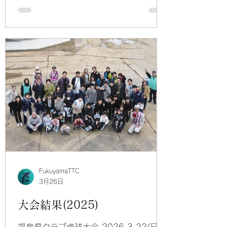
～6(日) 福島県卓球選手権大会(カデッ
トの部) 2026.8.29(土) 第3回福島県
小中高強化リーグ 2026.8.23(日) 第
2回福島県小学生強化リーグ
2026.8.17(月) 福島県卓球選手権大
会(ジュニアの部)県中地区大会
2026.8.16(日) 郡山卓球選手権大会
(ダブルスの部) 2026.8.10(月) 福島
県卓球選手権大会(カデットの部)県中地
区予選 2026.8.10(月)～12(水) ロー
トカップ第44回全国ホープス卓球大会
2026.8.7(金)～9(日) 第40回全国ホ
ープス北日本ブロック卓球大会
2026.7.24(金)～26(日) 全農杯2026
FukuyamaTTC
年全日本卓球選手権大会(ホカバの部)
3月26日
2026.7.20(月) オリンピアン卓球講
大会結果(2025)