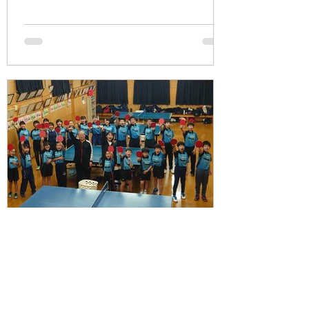
久山卓球クラブ(松本ふみ、松本こと、秋
元愛美、川崎心美) 中学生以下男子団
体...
FukuyamaTTC
2023年3月23日
大会結果(2022)