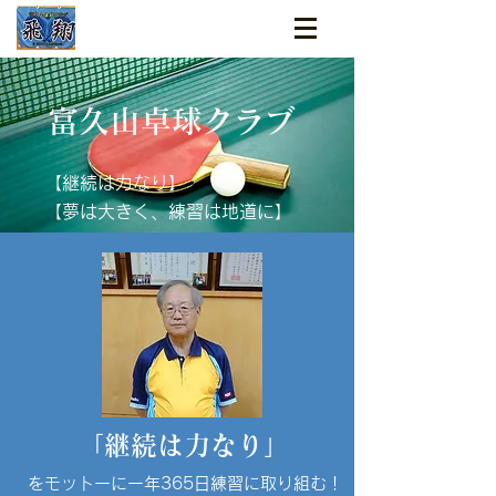
富久山卓球クラブ
【継続は力なり】
【夢は大きく、練習は地道に】
​「継続は力なり」
をモットーに一年365日練習に取り組む！