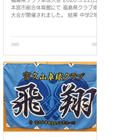
福島県クラブ卓球大会 2026.3.22(日)
本宮市総合体育館にて 福島県クラブ卓球
大会が開催されました。 結果 中学2年以
下男子 1位トーナメント 準優勝 山田
拓輝 中学2年以下男子 3位トーナメント
1位 山河雄大 中学2年以下女子 1位
トーナメント 優勝 苅宿未来 準優
勝 遠宮みのり 3位 藤井佳 小学6年
以下女子 1位トーナメント 準優勝 鈴
木心都 3位 遠宮真結 小学3年以下女
子 1位トーナメント 優勝 藤井彩 3
位 清藤芹香 べに花杯卓球大会
2026.3.21(土)～22(日)河北町民体育館
にて べに花杯卓球大会が開催されまし
た。 結果 小学男子団体 3位 富久山
卓球クラブA( 深谷統雅、金田航汰、大和
田翼颯 ) 小学女子団体 準優勝 富久山
卓球クラブA( 村上華倫、遠宮真結、清藤
芹香 ) 郡山卓球選手権大会(団体の部)